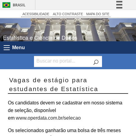
BRASIL
Simplifique!
ACESSIBILIDADE
ALTO CONTRASTE
MAPA DO SITE
Comunica BR
Participe
Estatística e Ciência de Dados
Acesso à informação
Menu
Legislação
Canais
Vagas de estágio para
estudantes de Estatística
Os candidatos devem se cadastrar em nosso sistema
de seleção, disponível
em
www.operdata.com.br/selecao
Os selecionados ganharão uma bolsa de três meses