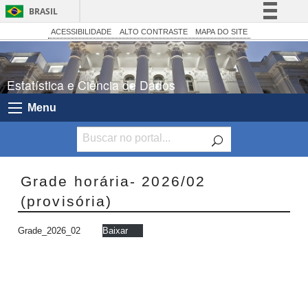
BRASIL
Simplifique!
ACESSIBILIDADE
ALTO CONTRASTE
MAPA DO SITE
Comunica BR
Participe
Estatística e Ciência de Dados
Acesso à informação
Menu
Legislação
Canais
Grade horária- 2026/02
(provisória)
Grade_2026_02
Baixar