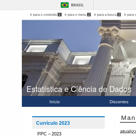
BRASIL
Ir para o conteúdo
1
Ir para o menu
2
Ir para a busca
3
Ir para 
Estatística e Ciência de Dados
Início
Discentes
Man
Currículo 2023
atuali
PPC – 2023