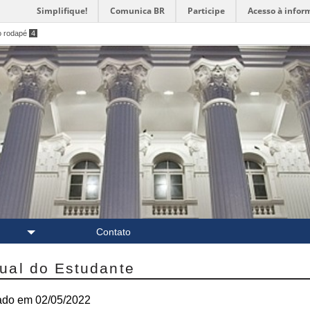
Simplifique!
Comunica BR
Participe
Acesso à infor
o rodapé
4
Contato
ual do Estudante
zado em 02/05/2022