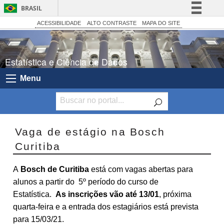
BRASIL
Simplifique!
ACESSIBILIDADE
ALTO CONTRASTE
MAPA DO SITE
Comunica BR
Participe
Estatística e Ciência de Dados
Acesso à informação
Menu
Legislação
Canais
Vaga de estágio na Bosch
Curitiba
A
Bosch de Curitiba
está com vagas abertas para
alunos a partir do 5º período do curso de
Estatística.
As inscrições vão até 13/01
, próxima
quarta-feira e a entrada dos estagiários está prevista
para 15/03/21.