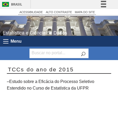
BRASIL
Simplifique!
ACESSIBILIDADE
ALTO CONTRASTE
MAPA DO SITE
Comunica BR
Participe
Estatística e Ciência de Dados
Acesso à informação
Menu
Legislação
Canais
TCCs do ano de 2015
–
Estudo sobre a Eficácia do Processo Seletivo
Estendido no Curso de Estatística da UFPR