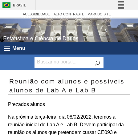
BRASIL
Simplifique!
ACESSIBILIDADE
ALTO CONTRASTE
MAPA DO SITE
Comunica BR
Participe
Estatística e Ciência de Dados
Acesso à informação
Menu
Legislação
Canais
Reunião com alunos e possíveis
alunos de Lab A e Lab B
Prezados alunos
Na próxima terça-feira, dia 08/02/2022, teremos a
reunião inicial de Lab A e Lab B. Devem participar da
reunião os alunos que pretendem cursar CE093 e