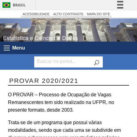
BRASIL
Simplifique!
ACESSIBILIDADE
ALTO CONTRASTE
MAPA DO SITE
Comunica BR
Participe
Estatística e Ciência de Dados
Acesso à informação
Menu
Legislação
Canais
PROVAR 2020/2021
O PROVAR – Processo de Ocupação de Vagas
Remanescentes tem sido realizado na UFPR, no
presente formato, desde 2003.
Trata-se de um programa que possui várias
modalidades, sendo que cada uma se subdivide em