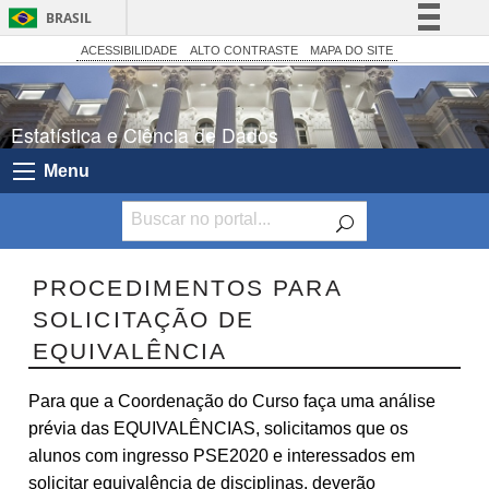
BRASIL
Simplifique!
ACESSIBILIDADE
ALTO CONTRASTE
MAPA DO SITE
Comunica BR
Participe
Estatística e Ciência de Dados
Acesso à informação
Menu
Legislação
Canais
PROCEDIMENTOS PARA
SOLICITAÇÃO DE
EQUIVALÊNCIA
Para que a Coordenação do Curso faça uma análise
prévia das EQUIVALÊNCIAS, solicitamos que os
alunos com ingresso PSE2020 e interessados em
solicitar equivalência de disciplinas, deverão