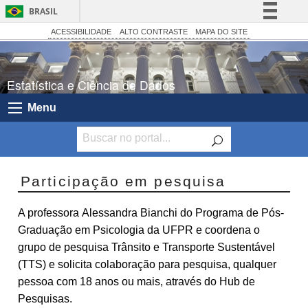
BRASIL
Simplifique!
ACESSIBILIDADE
ALTO CONTRASTE
MAPA DO SITE
Comunica BR
Participe
Estatística e Ciência de Dados
Acesso à informação
Menu
Legislação
Canais
Participação em pesquisa
A professora Alessandra Bianchi do Programa de Pós-
Graduação em Psicologia da UFPR e coordena o
grupo de pesquisa Trânsito e Transporte Sustentável
(TTS) e solicita colaboração para pesquisa, qualquer
pessoa com 18 anos ou mais, através do Hub de
Pesquisas.