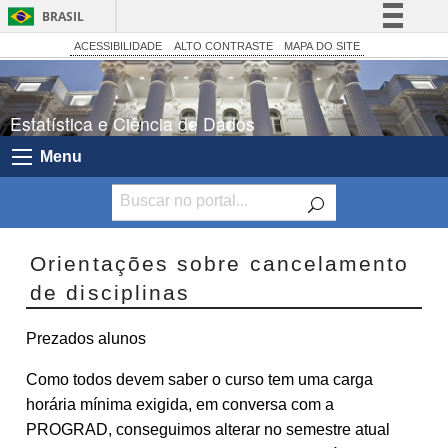
BRASIL
Simplifique!
ACESSIBILIDADE
ALTO CONTRASTE
MAPA DO SITE
Comunica BR
Participe
Estatística e Ciência de Dados
Acesso à informação
Menu
Legislação
Canais
Orientações sobre cancelamento
de disciplinas
Prezados alunos
Como todos devem saber o curso tem uma carga
horária mínima exigida, em conversa com a
PROGRAD, conseguimos alterar no semestre atual