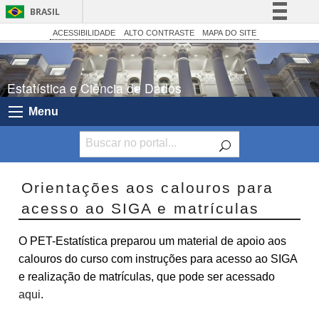
BRASIL
Simplifique!
ACESSIBILIDADE
ALTO CONTRASTE
MAPA DO SITE
Comunica BR
Participe
Estatística e Ciência de Dados
Acesso à informação
Menu
Legislação
Canais
Orientações aos calouros para
acesso ao SIGA e matrículas
O PET-Estatística preparou um material de apoio aos
calouros do curso com instruções para acesso ao SIGA
e realização de matrículas, que pode ser acessado
aqui
.