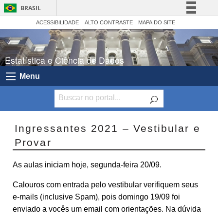
BRASIL
Simplifique!
ACESSIBILIDADE
ALTO CONTRASTE
MAPA DO SITE
Comunica BR
Participe
Estatística e Ciência de Dados
Acesso à informação
Menu
Legislação
Canais
Ingressantes 2021 – Vestibular e
Provar
As aulas iniciam hoje, segunda-feira 20/09.
Calouros com entrada pelo vestibular verifiquem seus
e-mails (inclusive Spam), pois domingo 19/09 foi
enviado a vocês um email com orientações. Na dúvida