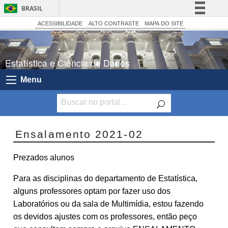
BRASIL
Simplifique!
ACESSIBILIDADE
ALTO CONTRASTE
MAPA DO SITE
Comunica BR
Participe
Estatística e Ciência de Dados
Acesso à informação
Menu
Legislação
Canais
Ensalamento 2021-02
Prezados alunos
Para as disciplinas do departamento de Estatística,
alguns professores optam por fazer uso dos
Laboratórios ou da sala de Multimídia, estou fazendo
os devidos ajustes com os professores, então peço