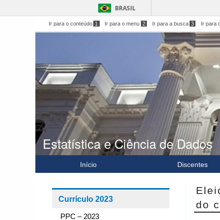
BRASIL
Ir para o conteúdo
1
Ir para o menu
2
Ir para a busca
3
Ir para 
Estatística e Ciência de Dados
Início
Discentes
Elei
Currículo 2023
do 
PPC – 2023