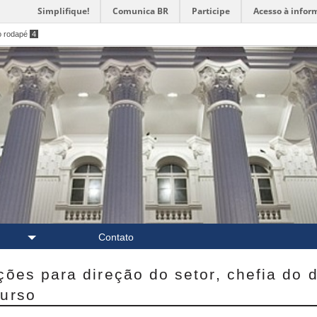
Simplifique!
Comunica BR
Participe
Acesso à infor
o rodapé
4
Contato
ções para direção do setor, chefia do
curso