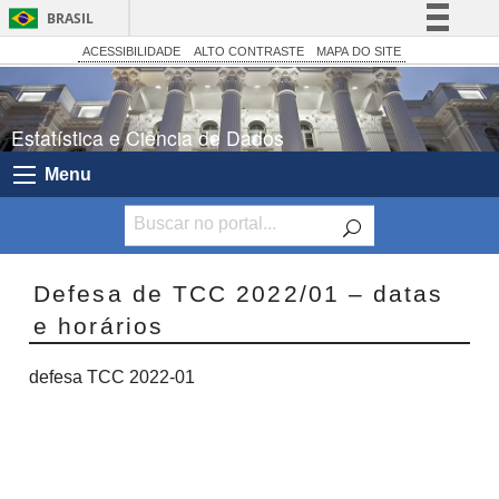
BRASIL
Simplifique!
ACESSIBILIDADE
ALTO CONTRASTE
MAPA DO SITE
Comunica BR
Participe
Estatística e Ciência de Dados
Acesso à informação
Menu
Legislação
Canais
Defesa de TCC 2022/01 – datas
e horários
defesa TCC 2022-01