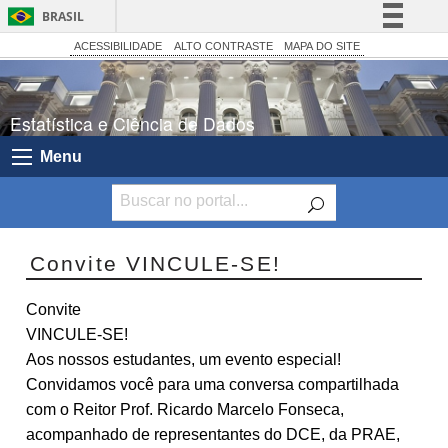
BRASIL
Simplifique!
ACESSIBILIDADE
ALTO CONTRASTE
MAPA DO SITE
Comunica BR
Participe
Estatística e Ciência de Dados
Acesso à informação
Menu
Legislação
Canais
Convite VINCULE-SE!
Convite
VINCULE-SE!
Aos nossos estudantes, um evento especial!
Convidamos você para uma conversa compartilhada
com o Reitor Prof. Ricardo Marcelo Fonseca,
acompanhado de representantes do DCE, da PRAE,