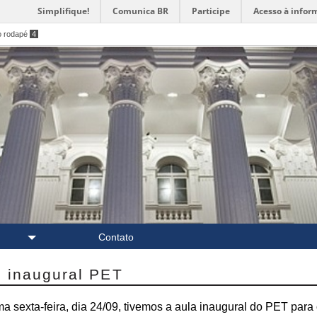
Simplifique!
Comunica BR
Participe
Acesso à infor
o rodapé
4
Contato
a inaugural PET
ma sexta-feira, dia 24/09, tivemos a aula inaugural do PET para