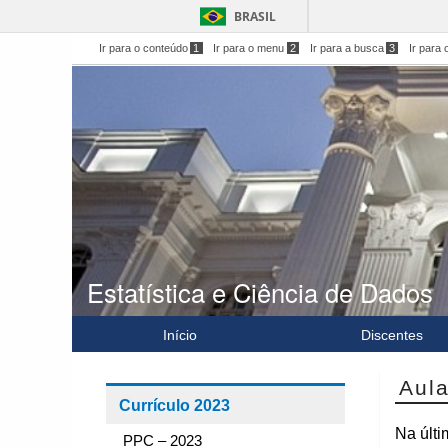
BRASIL
Ir para o conteúdo
1
Ir para o menu
2
Ir para a busca
3
Ir para 
Estatística e Ciência de Dados
Início
Discentes
Aul
Currículo 2023
Na últi
PPC – 2023