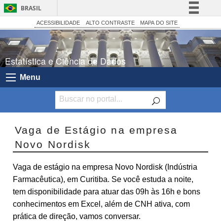
BRASIL
Simplifique!
ACESSIBILIDADE
ALTO CONTRASTE
MAPA DO SITE
Comunica BR
Participe
Estatística e Ciência de Dados
Acesso à informação
Menu
Legislação
Canais
Vaga de Estágio na empresa
Novo Nordisk
Vaga de estágio na empresa Novo Nordisk (Indústria
Farmacêutica), em Curitiba. Se você estuda a noite,
tem disponibilidade para atuar das 09h às 16h e bons
conhecimentos em Excel, além de CNH ativa, com
prática de direção, vamos conversar.