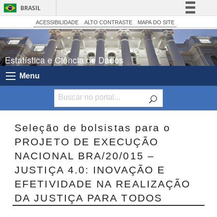
BRASIL
Simplifique!
ACESSIBILIDADE
ALTO CONTRASTE
MAPA DO SITE
Comunica BR
Participe
Estatística e Ciência de Dados
Acesso à informação
Menu
Legislação
Canais
Seleção de bolsistas para o
PROJETO DE EXECUÇÃO
NACIONAL BRA/20/015 –
JUSTIÇA 4.0: INOVAÇÃO E
EFETIVIDADE NA REALIZAÇÃO
DA JUSTIÇA PARA TODOS