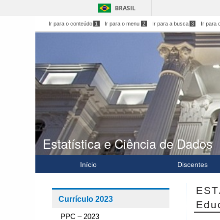
BRASIL
Ir para o conteúdo
1
Ir para o menu
2
Ir para a busca
3
Ir para 
Estatística e Ciência de Dados
Início
Discentes
EST
Currículo 2023
Edu
PPC – 2023