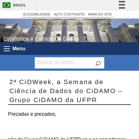
BRASIL
Simplifique!
ACESSIBILIDADE
ALTO CONTRASTE
MAPA DO SITE
Comunica BR
Participe
Estatística e Ciência de Dados
Acesso à informação
Menu
Legislação
Canais
2ª CiDWeek, a Semana de
Ciência de Dados do CiDAMO –
Grupo CiDAMO da UFPR
Prezadas e prezados,